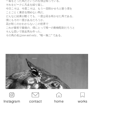
一着をとった馬だというのを僕は知っている。
それをピークに凡走を繰り返し、
今日こそは、今度こそは、もう一花咲かせろと願う僕を
ことごとく裏切る憎めない馬だ。
どんなに結果が酷くても、一度は花を咲かせた馬である。
僕にもその一度があるだろうか。
花が咲くのかわからないこの世界で
これが最初で最後の、僕にとって唯一の動物彫刻だろうと
そんな思いで競走馬を作った。
​その馬の名はone and only。”唯一無二” である。
Instagram
contact
home
works